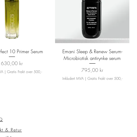
Hurtigvisning
Hurtigvisning
rfect 10 Primer Serum
Emani Sleep & Renew Serum-
Microbiotisk antirynke serum
Pris
630,00 kr
Pris
795,00 kr
MVA
|
Gratis Frakt over 500,-
Inkludert MVA
|
Gratis Frakt over 500,-
Q
kt & Retur