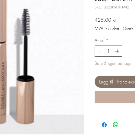
SKU: 802389010942
Pris
425,00 kr
MVA Inkludert
|
Gratis 
Antall
*
Bare 6 igjen på lager
Legg til i handleku