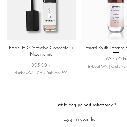
Hurtigvisning
Hurtigvisning
Emani HD Corrective Concealer +
Emani Youth Defense 
Niacinamid
Pris
635,00 kr
Pris
395,00 kr
Inkludert MVA
|
Gratis Frak
Inkludert MVA
|
Gratis Frakt over 500,-
Meld deg på vårt nyhetsbrev