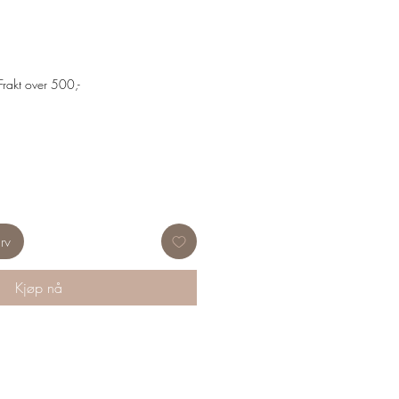
Frakt over 500,-
rv
Kjøp nå