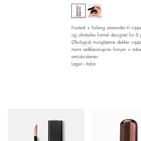
Forsterk + forleng utseendet til vi
og ultratykke formel designet for å
Økologisk mungbønne dekker vippen
mens rødkløverspirer fornyer + rebal
antioksidanter.
Laget i Italia