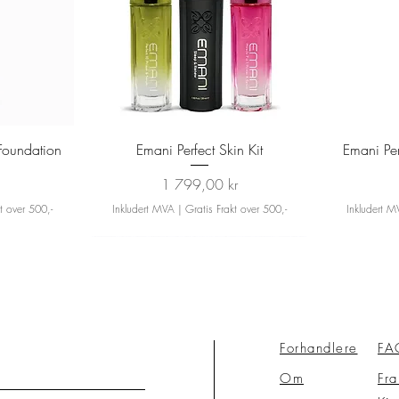
Hurtigvisning
Foundation
Emani Perfect Skin Kit
Emani Pe
Pris
1 799,00 kr
t over 500,-
Inkludert MVA
|
Gratis Frakt over 500,-
Inkludert 
Forhandlere
FA
Om
Fra